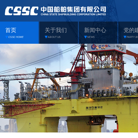
首页
关于我们
新闻中心
党的
CSSC HOME
ABOUT US
NEWS
PARTY B