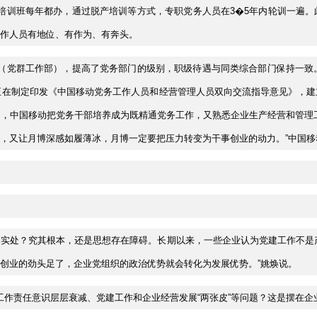
培训班每年都办，通过脱产培训等方式，专职党务人员在3�5年内轮训一遍。
作人员有地位、有作为、有奔头。
（党群工作部），提高了党务部门的级别，职级待遇与同类综合部门保持一致。
正在制定印发《中国移动党务工作人员和经营管理人员双向交流指导意见》，
，中国移动把党务干部培养成为既精通党务工作，又熟悉企业生产经营和管理
，又让月博深感如履薄冰，月博一定要把压力转变为干事创业的动力。”中国移
到实处？究其根本，还是思想存在障碍。长期以来，一些企业认为党建工作不是
创业的劲头足了，企业党组织的政治优势就会转化为发展优势。”姚焕说。
工作责任意识层层衰减、党建工作和企业经营发展“两张皮”等问题？这是摆在企