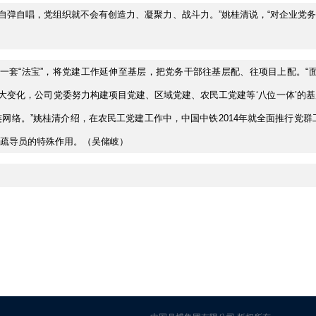
自弹自唱，党组织就不会有创造力、凝聚力、战斗力。”姚桂清说，“对企业党
套“法宝”，将党建工作延伸至基层，把党务干部往基层配、往项目上配。“面对
重大变化，公司党委努力构建项目党建、区域党建、农民工党建等‘八位一体’
络。”姚桂清介绍，在农民工党建工作中，中国中铁2014年就全面推行党群
疏导员的特殊作用。（吴储岐）