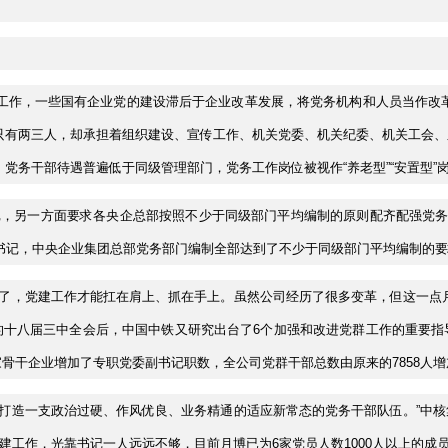
工作，一些国有企业党的建设滞后于企业改革发展，将党务机构和人员当作改革
只有两三人，却承担着组织建设、宣传工作、机关党委、机关纪委、机关工会
，党务干部待遇普遍低于同级管理部门，党务工作岗位被视作“养老型”“安置型”
记，另一方面要求各央企总部按照不少于同级部门平均编制的原则配齐配强党务
副书记，中央企业集团总部党务部门编制全部达到了不少于同级部门平均编制的
齐了，党建工作才能扛在肩上、抓在手上。虽然公司经历了很多变革，但这一点
的十八届三中全会后，中国中铁又研究出台了6个加强和改进党群工作的重要指
骨干企业增加了专职党委副书记职数，全公司党群干部总数由原来的7858人增加
力打造一支政治过硬、作风优良、业务精通的适应新常态的党务干部队伍。”中
党建工作，光靠书记一人远远不够，目前月博已为6家党员人数1000人以上的成