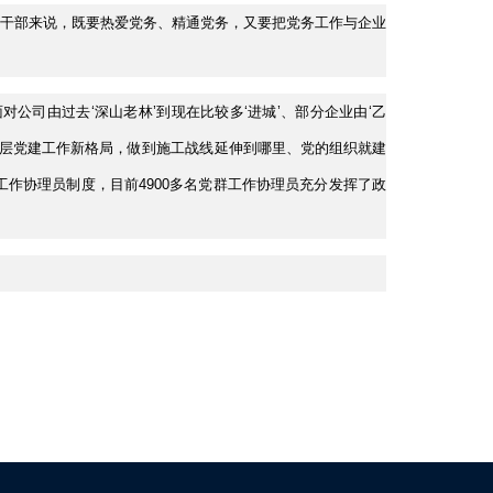
务干部来说，既要热爱党务、精通党务，又要把党务工作与企业
公司由过去‘深山老林’到现在比较多‘进城’、部分企业由‘乙
的基层党建工作新格局，做到施工战线延伸到哪里、党的组织就建
工作协理员制度，目前4900多名党群工作协理员充分发挥了政